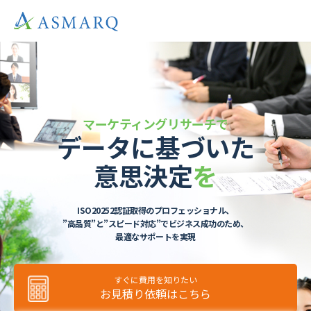
マーケティングリサーチで
データに基づいた
意思決定
を
ISO20252認証取得のプロフェッショナル、
”高品質”と”スピード対応”でビジネス成功のため、
最適なサポートを実現
すぐに費用を知りたい
お見積り依頼はこちら