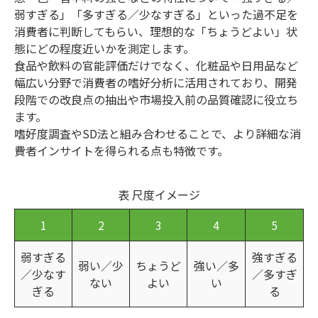
弱すぎる」「多すぎる／少なすぎる」といった過不足を
消費者に判断してもらい、理想的な「ちょうどよい」状
態にどの程度近いかを測定します。
食品や飲料の官能評価だけでなく、化粧品や日用品など
幅広い分野で消費者の嗜好分析に活用されており、開発
段階での改良点の抽出や市場投入前の品質確認に役立ち
ます。
嗜好度調査やSD法と組み合わせることで、より詳細な消
費者インサイトを得られる点も特徴です。
表 尺度イメージ
1
2
3
4
5
弱すぎる
強すぎる
弱い／少
ちょうど
強い／多
／少なす
／多すぎ
ない
よい
い
ぎる
る