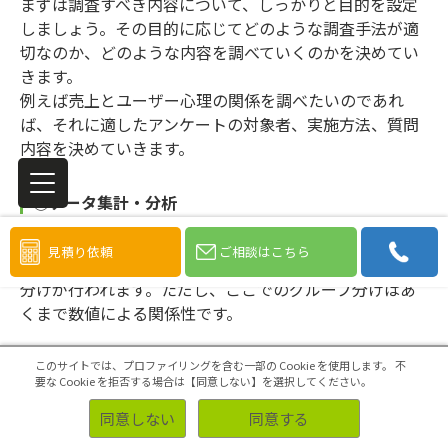
まずは調査すべき内容について、しっかりと目的を設定
しましょう。その目的に応じてどのような調査手法が適
切なのか、どのような内容を調べていくのかを決めてい
きます。
例えば売上とユーザー心理の関係を調べたいのであれ
ば、それに適したアンケートの対象者、実施方法、質問
内容を決めていきます。
②データ集計・分析
アンケート等で集めたデータを集計し、クラスター分析
見積り依頼
ご相談はこちら
を行います。ここで、データの関係性によってグループ
分けが行われます。ただし、ここでのグループ分けはあ
くまで数値による関係性です。
③クラスターの解釈
このサイトでは、プロファイリングを含む一部の Cookie を使用します。
不
要な Cookie を拒否する場合は【同意しない】を選択してください。
クラスター分析でグループ分けができたら、その分類に
同意しない
同意する
どのような意味、理由、背景があるかを解釈します。関