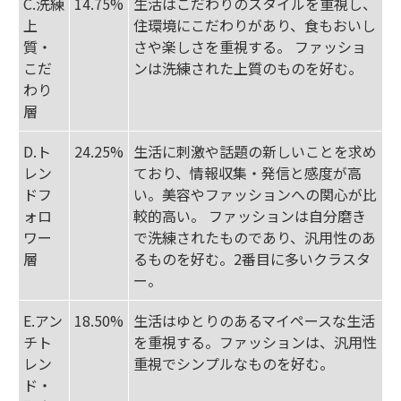
C.洗練
14.75%
生活はこだわりのスタイルを重視し、
上
住環境にこだわりがあり、食もおいし
質・
さや楽しさを重視する。 ファッショ
こだ
ンは洗練された上質のものを好む。
わり
層
D.ト
24.25%
生活に刺激や話題の新しいことを求め
レン
ており、情報収集・発信と感度が高
ドフ
い。美容やファッションへの関心が比
ォロ
較的高い。 ファッションは自分磨き
ワー
で洗練されたものであり、汎用性のあ
層
るものを好む。2番目に多いクラスタ
ー。
E.アン
18.50%
生活はゆとりのあるマイペースな生活
チト
を重視する。ファッションは、汎用性
レン
重視でシンプルなものを好む。
ド・