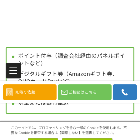
ポイント付与（調査会社経由のパネルポイ
ントなど）
デジタルギフト券（Amazonギフト券、
QUOカードPayなど）
自社製品の付与（BtoC企業の場合）
見積り依頼
ご相談はこちら
現金または銀行振込
このサイトでは、プロファイリングを含む一部の Cookie を使用します。
不
要な Cookie を拒否する場合は【同意しない】を選択してください。