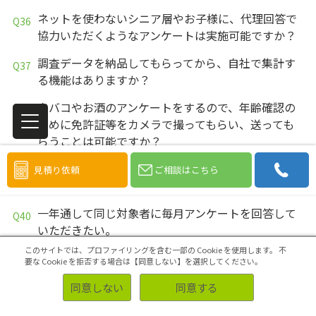
ネットを使わないシニア層やお子様に、代理回答で
協力いただくようなアンケートは実施可能ですか？
調査データを納品してもらってから、自社で集計す
る機能はありますか？
タバコやお酒のアンケートをするので、年齢確認の
ために免許証等をカメラで撮ってもらい、送っても
らうことは可能ですか？
アンケートページで使用する画像が手元にないの
見積り依頼
ご相談はこちら
で、御社（アスマーク）で用意してもらえますか？
一年通して同じ対象者に毎月アンケートを回答して
いただきたい。
このサイトでは、プロファイリングを含む一部の Cookie を使用します。
不
アスマークさんはウェブのスクリーナー設問数は上
要な Cookie を拒否する場合は【同意しない】を選択してください。
限はあるのですか？
同意しない
同意する
中学生の回答データは回収できますか。