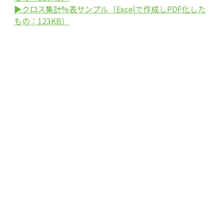
▶クロス集計%表サンプル（Excelで作成しPDF化した
もの：123KB）