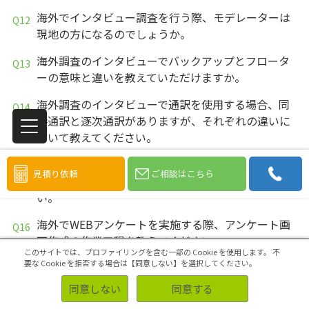
海外でインタビュー調査を行う際、モデレーターは
現地の方になるのでしょうか。
海外調査のインタビューでバックアップとフロータ
ーの意味と違いを教えていただけますか。
海外調査のインタビューで通訳を使用する場合、同
時通訳と逐次通訳がありますが、それぞれの違いに
ついて教えてください。
海外調査として、アジア現地でWEBアンケートを実
見積り依頼
ご相談はこちら
施したいのですが、対応可能な国を教えてくださ
い。
海外でWEBアンケートを実施する際、アンケート画
面作成の作業工程を教えてください。
このサイトでは、プロファイリングを含む一部の Cookie を使用します。
不
要な Cookie を拒否する場合は【同意しない】を選択してください。
海外での会場調査（CLT）は可能でしょうか。
同意しない
同意する
海外でのホームビジット調査（HV）は可能でしょう