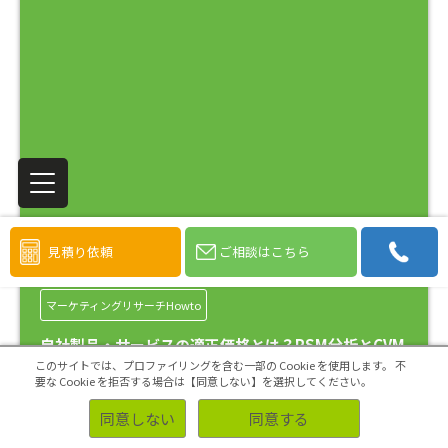
見積り依頼
ご相談はこちら
マーケティングリサーチHowto
自社製品・サービスの適正価格とは？PSM分析とCVM
分析の基本から解説
このサイトでは、プロファイリングを含む一部の Cookie を使用します。
不
要な Cookie を拒否する場合は【同意しない】を選択してください。
商品を販売するうえで、「価格」が重要な要素の1つとなることは、皆様
同意しない
同意する
もご存じの通りでしょう。 マーケティング4つのPの中に「Pric……