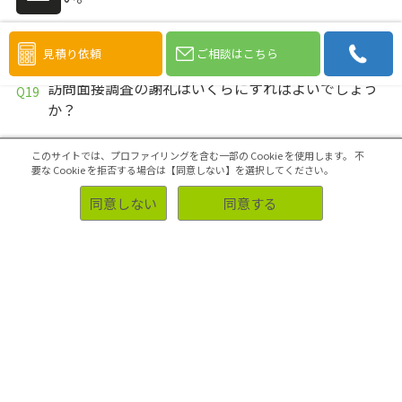
ホームビジットの謝礼はいくらにすればよいでしょ
うか？
見積り依頼
ご相談はこちら
訪問面接調査の謝礼はいくらにすればよいでしょう
か？
訪問調査の料金について教えてください。
このサイトでは、プロファイリングを含む一部の Cookie を使用します。
不
要な Cookie を拒否する場合は【同意しない】を選択してください。
ブログ調査で記入していただいた内容（や結果）を
クライアントHPに載せたいんだけど、再度対象者の
同意しない
同意する
許可が必要ですか？
ブログを利用して日々の食事内容や写真をアップす
る日記風調査を依頼したいのですが、可能ですか？
日記調査を実施する場合、何日前までに依頼すれば
大丈夫ですか？
日記調査を実施する場合の個人情報の取扱いが心配
なのですが…