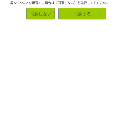
で、報告書にまとめてもらうことはできますか？
要な Cookie を拒否する場合は【同意しない】を選択してください。
グループインタビューの結果を分析してレポートし
同意しない
同意する
ていただくことはできますか？
グループインタビューで集めたい人物像はあるんだ
が、スクリーナーを作ったことが無い…。
グループインタビューをやりたいけれど、誰を集め
ればいいんだろう？
グループインタビューをする際にモデレーターを手
配できますか？
グループインタビューのリクルートで注意すべき点
は何ですか？
グループインタビューの参加者リクルートの手順に
ついて教えてください。
グループインタビューのメリットを教えてくださ
い。