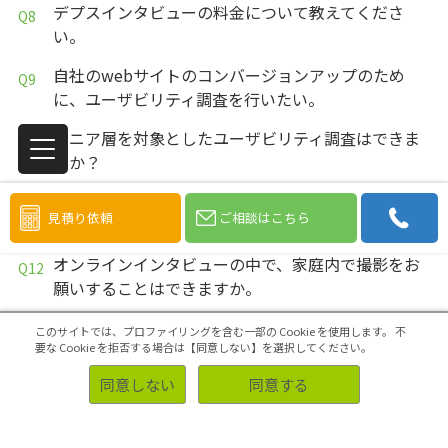
デプスインタビューの料金について教えてくださ
い。
自社のwebサイトのコンバージョンアップのため
に、ユーザビリティ調査を行いたい。
シニア層を対象としたユーザビリティ調査はできま
すか？
ユーザビリティテストを実施する場合、どんな評価
見積り依頼
ご相談はこちら
手法が依頼できますか。
オンラインインタビューの中で、家庭内で撮影をお
願いすることはできますか。
遠方の方にPC画面を使ってオンライン上でインタビ
このサイトでは、プロファイリングを含む一部の Cookie を使用します。
不
ューすることはできますか？
要な Cookie を拒否する場合は【同意しない】を選択してください。
同意しない
同意する
訪問調査の際、注意する点はありますか。
訪問調査の種類について教えてください。