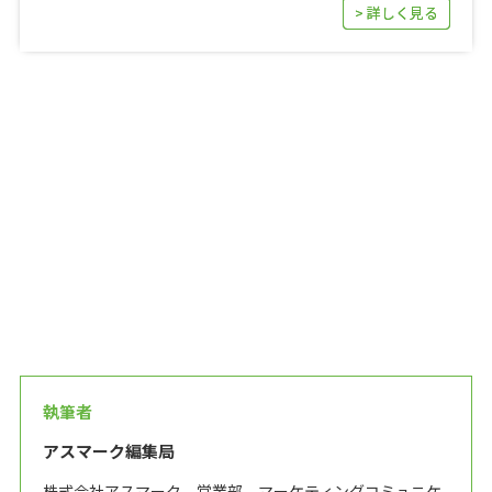
> 詳しく見る
> 詳しく見る
執筆者
アスマーク編集局
株式会社アスマーク 営業部 マーケティングコミュニケ