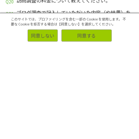
訪問調査の料金について教えてください。
ブログ調査で記入していただいた内容（や結果）を
クライアントHPに載せたいんだけど、再度対象者の
このサイトでは、プロファイリングを含む一部の Cookie を使用します。
不
要な Cookie を拒否する場合は【同意しない】を選択してください。
許可が必要ですか？
同意しない
同意する
ブログを利用して日々の食事内容や写真をアップす
る日記風調査を依頼したいのですが、可能ですか？
日記調査を実施する場合、何日前までに依頼すれば
大丈夫ですか？
日記調査を実施する場合の個人情報の取扱いが心配
なのですが…
乳幼児のお子様を持つ女性に、親子で一緒に参加し
てもらうグループインタビューを企画しています。
小さなお子様の相手をしながらのインタビューは集
中しづらいのではないかと思いますが、発言のクオ
リティを低下させないための対策はありますか？