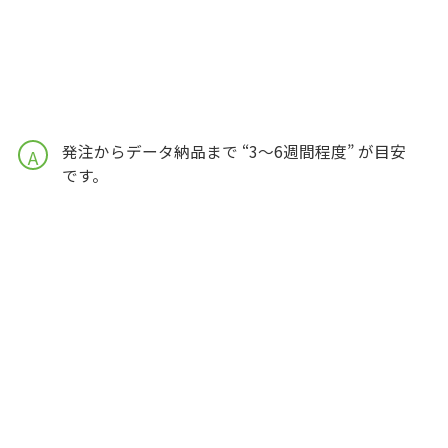
発注からデータ納品まで “3〜6週間程度” が目安
A
です。