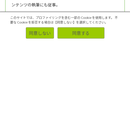
ンテンツの執筆にも従事。
監修：アスマーク マーケティングコミュニケーションG
このサイトでは、プロファイリングを含む一部の Cookie を使用します。
不
要な Cookie を拒否する場合は【同意しない】を選択してください。
同意しない
同意する
アスマークの編集ポリシー