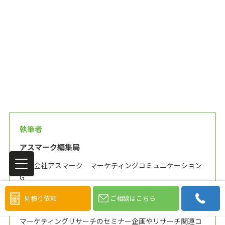
執筆者
アスマーク編集局
株式会社アスマーク マーケティングコミュニケーション
G
アスマークのHPコンテンツ全ての監修を担い、新しいリサ
見積り依頼
ご相談はこちら
ーチソリューションの開発やブランディングにも携わる。
マーケティングリサーチのセミナー企画やリサーチ関連コ