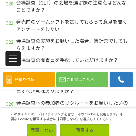
会場調査（CLT）の会場を選ぶ際の注意点はどんな
ことですか？
発売前のゲームソフトを試してもらって意見を聞く
アンケートをしたい。
会場調査の実施をお願いした場合、集計までしても
らえますか？
会場調査の調査員を手配していただけますか？
会場調査の運営をお任せできますか？
見積り依頼
ご相談はこちら
会場調査をやろうとしていますが、企画設計上で注
意すべき点はありますか？
会場調査への参加者のリクルートをお願いしたいの
ですが、何日前から募集されますか？
このサイトでは、プロファイリングを含む一部の Cookie を使用します。
不
要な Cookie を拒否する場合は【同意しない】を選択してください。
以前、渋谷の会場で３日間の会場調査をした際、毎
日同じ人が来場し、その都度年齢が違ったり、条件
同意しない
同意する