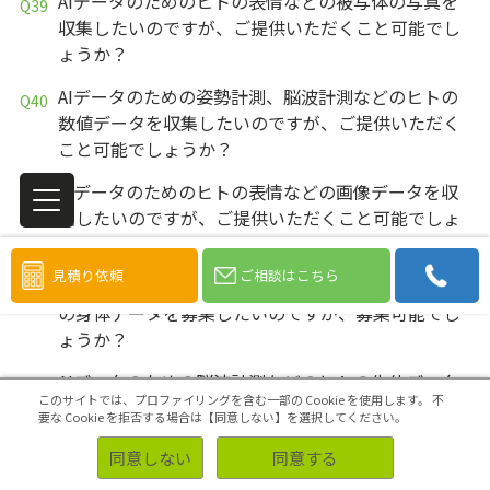
AIデータのためのヒトの表情などの被写体の写真を
収集したいのですが、ご提供いただくこと可能でし
ょうか？
AIデータのための姿勢計測、脳波計測などのヒトの
数値データを収集したいのですが、ご提供いただく
こと可能でしょうか？
AIデータのためのヒトの表情などの画像データを収
集したいのですが、ご提供いただくこと可能でしょ
うか？
見積り依頼
ご相談はこちら
AIデータのための身長や体重、姿勢計測などのヒト
の身体データを募集したいのですが、募集可能でし
ょうか？
AIデータのための脳波計測などのヒトの生体データ
このサイトでは、プロファイリングを含む一部の Cookie を使用します。
不
を募集したいのですが、募集可能でしょうか？
要な Cookie を拒否する場合は【同意しない】を選択してください。
AIデータのためのヒトの表情などの被写体の写真を
同意しない
同意する
募集したいのですが、募集可能でしょうか？