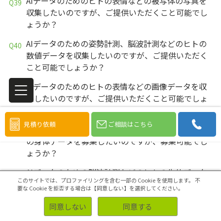
AIデータのためのヒトの表情などの被写体の写真を
収集したいのですが、ご提供いただくこと可能でし
ょうか？
AIデータのための姿勢計測、脳波計測などのヒトの
数値データを収集したいのですが、ご提供いただく
こと可能でしょうか？
AIデータのためのヒトの表情などの画像データを収
集したいのですが、ご提供いただくこと可能でしょ
うか？
見積り依頼
ご相談はこちら
AIデータのための身長や体重、姿勢計測などのヒト
の身体データを募集したいのですが、募集可能でし
ょうか？
AIデータのための脳波計測などのヒトの生体データ
このサイトでは、プロファイリングを含む一部の Cookie を使用します。
不
を募集したいのですが、募集可能でしょうか？
要な Cookie を拒否する場合は【同意しない】を選択してください。
AIデータのためのヒトの表情などの被写体の写真を
同意しない
同意する
募集したいのですが、募集可能でしょうか？