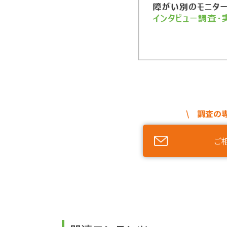
\ 調査の
ご