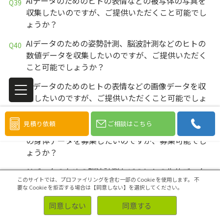
AIデータのためのヒトの表情などの被写体の写真を
収集したいのですが、ご提供いただくこと可能でし
ょうか？
AIデータのための姿勢計測、脳波計測などのヒトの
数値データを収集したいのですが、ご提供いただく
こと可能でしょうか？
AIデータのためのヒトの表情などの画像データを収
集したいのですが、ご提供いただくこと可能でしょ
うか？
見積り依頼
ご相談はこちら
AIデータのための身長や体重、姿勢計測などのヒト
の身体データを募集したいのですが、募集可能でし
ょうか？
AIデータのための脳波計測などのヒトの生体データ
このサイトでは、プロファイリングを含む一部の Cookie を使用します。
不
を募集したいのですが、募集可能でしょうか？
要な Cookie を拒否する場合は【同意しない】を選択してください。
AIデータのためのヒトの表情などの被写体の写真を
同意しない
同意する
募集したいのですが、募集可能でしょうか？