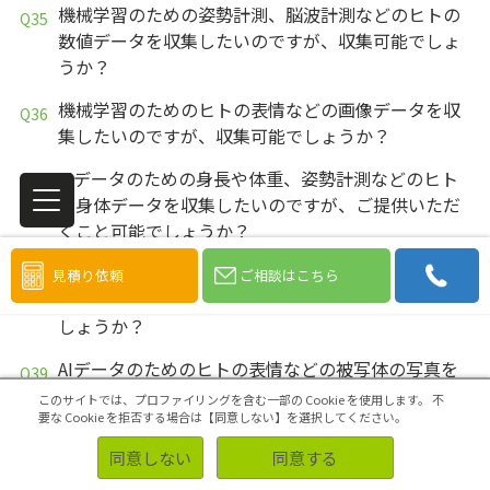
機械学習のための姿勢計測、脳波計測などのヒトの
数値データを収集したいのですが、収集可能でしょ
うか？
機械学習のためのヒトの表情などの画像データを収
集したいのですが、収集可能でしょうか？
AIデータのための身長や体重、姿勢計測などのヒト
の身体データを収集したいのですが、ご提供いただ
くこと可能でしょうか？
AIデータのための脳波計測などのヒトの生体データ
見積り依頼
ご相談はこちら
を収集したいのですが、ご提供いただくこと可能で
しょうか？
AIデータのためのヒトの表情などの被写体の写真を
収集したいのですが、ご提供いただくこと可能でし
このサイトでは、プロファイリングを含む一部の Cookie を使用します。
不
ょうか？
要な Cookie を拒否する場合は【同意しない】を選択してください。
同意しない
同意する
AIデータのための姿勢計測、脳波計測などのヒトの
数値データを収集したいのですが、ご提供いただく