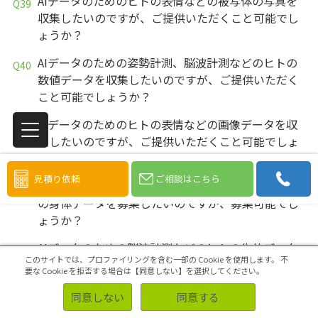
AIデータのためのヒトの表情などの被写体の写真を
収集したいのですが、ご提供いただくこと可能でし
ょうか？
AIデータのための姿勢計測、脳波計測などのヒトの
数値データを収集したいのですが、ご提供いただく
こと可能でしょうか？
AIデータのためのヒトの表情などの画像データを収
集したいのですが、ご提供いただくこと可能でしょ
うか？
見積り依頼
ご相談はこちら
AIデータのための身長や体重、姿勢計測などのヒト
の身体データを募集したいのですが、募集可能でし
ょうか？
AIデータのための脳波計測などのヒトの生体データ
このサイトでは、プロファイリングを含む一部の Cookie を使用します。
不
を募集したいのですが、募集可能でしょうか？
要な Cookie を拒否する場合は【同意しない】を選択してください。
AIデータのためのヒトの表情などの被写体の写真を
同意しない
同意する
募集したいのですが、募集可能でしょうか？