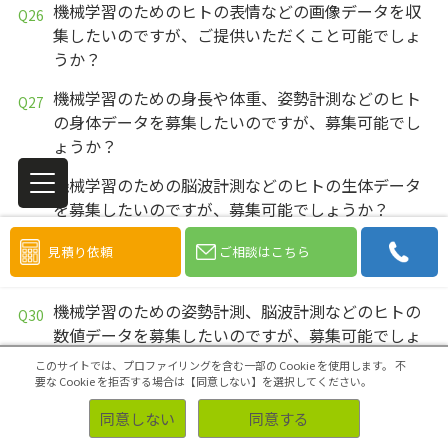
機械学習のためのヒトの表情などの画像データを収
集したいのですが、ご提供いただくこと可能でしょ
うか？
機械学習のための身長や体重、姿勢計測などのヒト
の身体データを募集したいのですが、募集可能でし
ょうか？
機械学習のための脳波計測などのヒトの生体データ
を募集したいのですが、募集可能でしょうか？
機械学習のためのヒトの表情などの被写体の写真を
見積り依頼
ご相談はこちら
募集したいのですが、募集可能でしょうか？
機械学習のための姿勢計測、脳波計測などのヒトの
数値データを募集したいのですが、募集可能でしょ
うか？
このサイトでは、プロファイリングを含む一部の Cookie を使用します。
不
要な Cookie を拒否する場合は【同意しない】を選択してください。
機械学習のためのヒトの表情などの画像データを募
同意しない
同意する
集したいのですが、募集可能でしょうか？