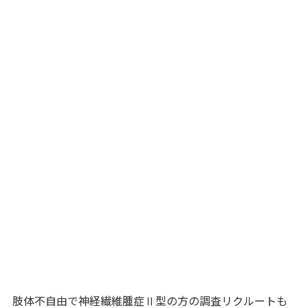
肢体不自由で神経繊維腫症Ⅱ型の方の調査リクルートも