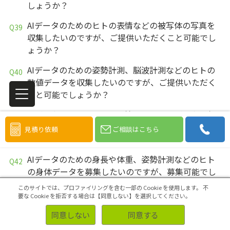
しょうか？
AIデータのためのヒトの表情などの被写体の写真を
収集したいのですが、ご提供いただくこと可能でし
ょうか？
AIデータのための姿勢計測、脳波計測などのヒトの
数値データを収集したいのですが、ご提供いただく
こと可能でしょうか？
AIデータのためのヒトの表情などの画像データを収
集したいのですが、ご提供いただくこと可能でしょ
見積り依頼
ご相談はこちら
うか？
AIデータのための身長や体重、姿勢計測などのヒト
の身体データを募集したいのですが、募集可能でし
ょうか？
このサイトでは、プロファイリングを含む一部の Cookie を使用します。
不
要な Cookie を拒否する場合は【同意しない】を選択してください。
AIデータのための脳波計測などのヒトの生体データ
同意しない
同意する
を募集したいのですが、募集可能でしょうか？