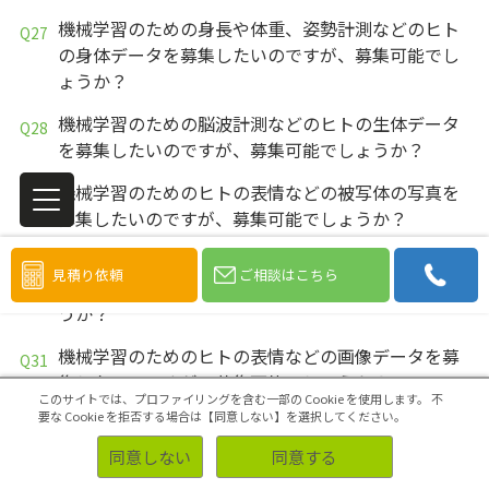
機械学習のための身長や体重、姿勢計測などのヒト
の身体データを募集したいのですが、募集可能でし
ょうか？
機械学習のための脳波計測などのヒトの生体データ
を募集したいのですが、募集可能でしょうか？
機械学習のためのヒトの表情などの被写体の写真を
募集したいのですが、募集可能でしょうか？
機械学習のための姿勢計測、脳波計測などのヒトの
見積り依頼
ご相談はこちら
数値データを募集したいのですが、募集可能でしょ
うか？
機械学習のためのヒトの表情などの画像データを募
集したいのですが、募集可能でしょうか？
このサイトでは、プロファイリングを含む一部の Cookie を使用します。
不
要な Cookie を拒否する場合は【同意しない】を選択してください。
機械学習のための身長や体重、姿勢計測などのヒト
の身体データを収集したいのですが、収集可能でし
同意しない
同意する
ょうか？