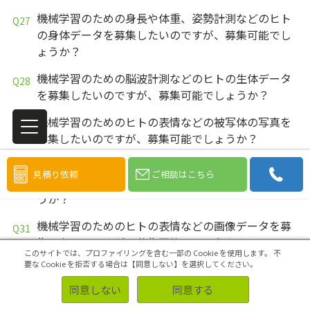
機械学習のための身長や体重、姿勢計測などのヒト
の身体データを募集したいのですが、募集可能でし
ょうか？
機械学習のための脳波計測などのヒトの生体データ
を募集したいのですが、募集可能でしょうか？
機械学習のためのヒトの表情などの被写体の写真を
募集したいのですが、募集可能でしょうか？
機械学習のための姿勢計測、脳波計測などのヒトの
見積り依頼
ご相談はこちら
数値データを募集したいのですが、募集可能でしょ
うか？
機械学習のためのヒトの表情などの画像データを募
集したいのですが、募集可能でしょうか？
このサイトでは、プロファイリングを含む一部の Cookie を使用します。
不
要な Cookie を拒否する場合は【同意しない】を選択してください。
機械学習のための身長や体重、姿勢計測などのヒト
の身体データを収集したいのですが、収集可能でし
同意しない
同意する
ょうか？