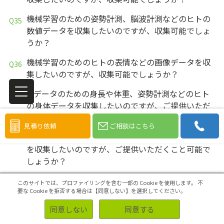
機械学習のための姿勢計測、脳波計測などのヒトの
数値データを収集したいのですが、収集可能でしょ
うか？
機械学習のためのヒトの表情などの画像データを収
集したいのですが、収集可能でしょうか？
AIデータのための身長や体重、姿勢計測などのヒト
の身体データを収集したいのですが、ご提供いただ
くこと可能でしょうか？
見積り依頼
ご相談はこちら
AIデータのための脳波計測などのヒトの生体データ
を収集したいのですが、ご提供いただくこと可能で
しょうか？
AIデータのためのヒトの表情などの被写体の写真を
このサイトでは、プロファイリングを含む一部の Cookie を使用します。
不
収集したいのですが、ご提供いただくこと可能でし
要な Cookie を拒否する場合は【同意しない】を選択してください。
ょうか？
同意しない
同意する
AIデータのための姿勢計測、脳波計測などのヒトの