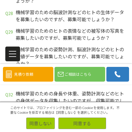
ょうか？
機械学習のための脳波計測などのヒトの生体データ
を募集したいのですが、募集可能でしょうか？
機械学習のためのヒトの表情などの被写体の写真を
募集したいのですが、募集可能でしょうか？
機械学習のための姿勢計測、脳波計測などのヒトの
数値データを募集したいのですが、募集可能でしょ
うか？
機械学習のためのヒトの表情などの画像データを募
見積り依頼
ご相談はこちら
集したいのですが、募集可能でしょうか？
機械学習のための身長や体重、姿勢計測などのヒト
の身体データを収集したいのですが、収集可能でし
ょうか？
このサイトでは、プロファイリングを含む一部の Cookie を使用します。
不
要な Cookie を拒否する場合は【同意しない】を選択してください。
機械学習のための脳波計測などのヒトの生体データ
同意しない
同意する
を収集したいのですが、収集可能でしょうか？