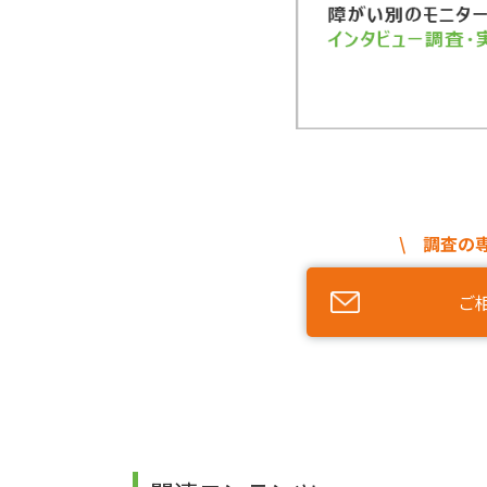
\ 調査の
ご