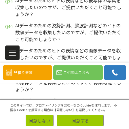
AIデータのためのヒトの表情などの被写体の写真を
収集したいのですが、ご提供いただくこと可能でし
ょうか？
AIデータのための姿勢計測、脳波計測などのヒトの
数値データを収集したいのですが、ご提供いただく
こと可能でしょうか？
AIデータのためのヒトの表情などの画像データを収
集したいのですが、ご提供いただくこと可能でしょ
うか？
見積り依頼
ご相談はこちら
AIデータのための身長や体重、姿勢計測などのヒト
の身体データを募集したいのですが、募集可能でし
ょうか？
AIデータのための脳波計測などのヒトの生体データ
このサイトでは、プロファイリングを含む一部の Cookie を使用します。
不
を募集したいのですが、募集可能でしょうか？
要な Cookie を拒否する場合は【同意しない】を選択してください。
AIデータのためのヒトの表情などの被写体の写真を
同意しない
同意する
募集したいのですが、募集可能でしょうか？