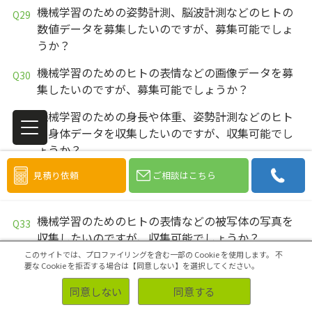
機械学習のための姿勢計測、脳波計測などのヒトの
数値データを募集したいのですが、募集可能でしょ
うか？
機械学習のためのヒトの表情などの画像データを募
集したいのですが、募集可能でしょうか？
機械学習のための身長や体重、姿勢計測などのヒト
の身体データを収集したいのですが、収集可能でし
ょうか？
機械学習のための脳波計測などのヒトの生体データ
見積り依頼
ご相談はこちら
を収集したいのですが、収集可能でしょうか？
機械学習のためのヒトの表情などの被写体の写真を
収集したいのですが、収集可能でしょうか？
このサイトでは、プロファイリングを含む一部の Cookie を使用します。
不
機械学習のための姿勢計測、脳波計測などのヒトの
要な Cookie を拒否する場合は【同意しない】を選択してください。
数値データを収集したいのですが、収集可能でしょ
同意しない
同意する
うか？