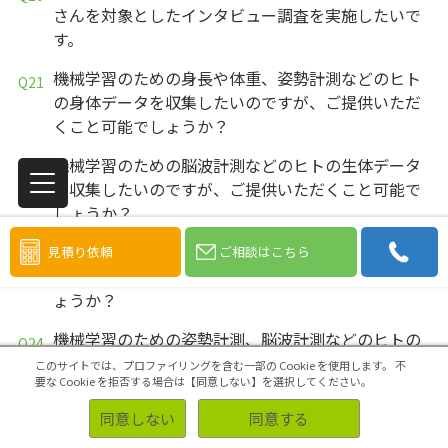
さんを対象としたインタビュー調査を実施したいで
す。
機械学習のための身長や体重、姿勢計測などのヒト
の身体データを収集したいのですが、ご提供いただ
くこと可能でしょうか？
機械学習のための脳波計測などのヒトの生体データ
を収集したいのですが、ご提供いただくこと可能で
しょうか？
機械学習のためのヒトの表情などの被写体の写真を
見積り依頼
ご相談はこちら
収集したいのですが、ご提供いただくこと可能でし
ょうか？
機械学習のための姿勢計測、脳波計測などのヒトの
数値データを収集したいのですが、ご提供いただく
このサイトでは、プロファイリングを含む一部の Cookie を使用します。
不
要な Cookie を拒否する場合は【同意しない】を選択してください。
こと可能でしょうか？
同意しない
同意する
機械学習のためのヒトの表情などの画像データを収