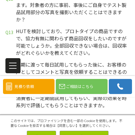
ます。対象者の方に事前、事後にご自身でテスト製
品試用部分の写真を撮影いただくことはできます
か？
HUTを検討しており、プロトタイプの商品ですの
で、協力有無に関わらず商品回収をしたいのですが
可能でしょうか。全部回収できない場合は、回収率
がどれぐらいかを教えてください。
長期に渡って毎日試用してもらった後に、お客様の
声としてコメントと写真を依頼することはできるの
でしょうか。
見積り依頼
ご相談はこちら
ブランド名を隠した既存製品とリニューアル商品を
消費者に一定期間試用してもらい、実際の効果を時
系列で評価してもらうことはできますか。
自社製の機器を使用いただき、アンケートに答えて
このサイトでは、プロファイリングを含む一部の Cookie を使用します。
不
いただきたいのですが、機器をお配りする際のオリ
要な Cookie を拒否する場合は【同意しない】を選択してください。
エンテーションにご参加いただく必要があります。