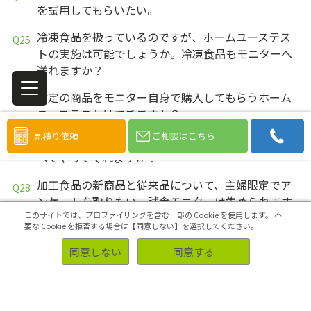
を試用してもらいたい。
冷凍食品を扱っているのですが、ホームユーステス
トの実施は可能でしょうか。冷凍食品もモニターへ
送れますか？
指定の商品をモニター自身で購入してもらうホーム
ユーステストはできますか？
見積り依頼
ご相談はこちら
ホームユーステストで、テスト品の発送は御社です
べてやってくれますか？
加工食品の新商品と従来品について、主婦限定でア
ンケートを取りたい。試食モニターは集められます
このサイトでは、プロファイリングを含む一部の Cookie を使用します。
不
か？実施にはどれくらいかかりますか？
要な Cookie を拒否する場合は【同意しない】を選択してください。
ホームユーステストでテスト品を使用しているシー
同意しない
同意する
ンを撮影して欲しいのですが、可能ですか？
飲料のホームユーステストですが、「なりすまし」
応募を防ぐ方法はないでしょうか？