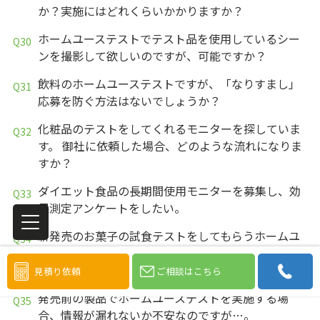
か？実施にはどれくらいかかりますか？
ホームユーステストでテスト品を使用しているシー
ンを撮影して欲しいのですが、可能ですか？
飲料のホームユーステストですが、「なりすまし」
応募を防ぐ方法はないでしょうか？
化粧品のテストをしてくれるモニターを探していま
す。 御社に依頼した場合、どのような流れになりま
すか？
ダイエット食品の長期間使用モニターを募集し、効
果測定アンケートをしたい。
新発売のお菓子の試食テストをしてもらうホームユ
ーステストを行いたい。試食テストをしてくれるモ
ニターを集めてもらえますか？
見積り依頼
ご相談はこちら
発売前の製品でホームユーステストを実施する場
合、情報が漏れないか不安なのですが…。