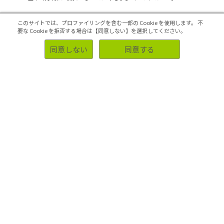
ここ数年、自社製品であるシャンプーの売上が落ち
このサイトでは、プロファイリングを含む一部の Cookie を使用します。
不
ていて、製品のリニューアルを検討中。そのポイン
要な Cookie を拒否する場合は【同意しない】を選択してください。
トを探りたい。どのように調査を行うのが効果的で
同意しない
同意する
すか？
ホームユーステストの謝礼の額は、いくらぐらいが
妥当なんでしょうか？
対象者ご自身およびご家族のアレルギー有無の確認
方法を教えてもらえますか？
ホームユーステストは、どんな製品での実施が多い
ですか。
ホームユーステストのメリットは何ですか？
既存製品とリニューアル商品を消費者に一定期間試
用してもらい、実際の効果を評価してもらうことは
できますか。