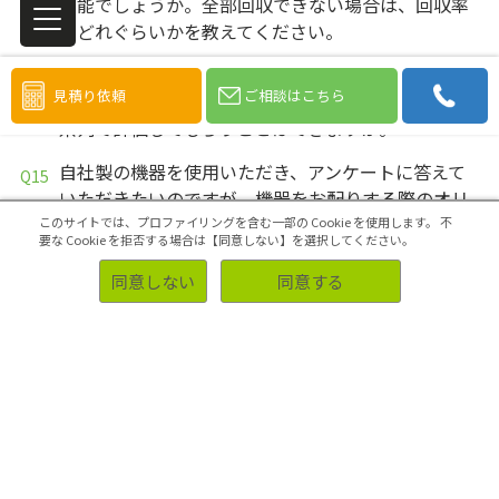
可能でしょうか。全部回収できない場合は、回収率
がどれぐらいかを教えてください。
ブランド名を隠した既存製品とリニューアル商品を
見積り依頼
ご相談はこちら
消費者に一定期間試用してもらい、実際の効果を時
系列で評価してもらうことはできますか。
自社製の機器を使用いただき、アンケートに答えて
いただきたいのですが、機器をお配りする際のオリ
エンテーションにご参加いただく必要があります。
このサイトでは、プロファイリングを含む一部の Cookie を使用します。
不
要な Cookie を拒否する場合は【同意しない】を選択してください。
実施可能でしょうか？
同意しない
同意する
使用サンプルは自社既存製品、プロトタイプ製品、
他社製品の合計3種類で、使用後の感想を5段階評価
でお答えいただくホームユーステストを考えていま
す。可能でしょうか。
すでに調査が始まっているホームユーステストで、
さらに人数を追加をしたい。対応できますか？
ホームユーステストの対象者を、自分で選ぶことは