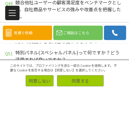
競合他社ユーザーの顧客満足度をベンチマークとし
て、自社商品やサービスの強みや改善点を把握した
い。
今まで自社会員向けにアンケートをしていました
見積り依頼
ご相談はこちら
が、同じ内容のアンケートを調査会社のモニターへ
向けて実施すると内容は変わりますか？
特別パネル(スペシャルパネル)って何ですか？どう
活用すれば良いですか？
このサイトでは、プロファイリングを含む一部の Cookie を使用します。
不
機器購入決定権をお持ちの方にニーズを聞きたい。
要な Cookie を拒否する場合は【同意しない】を選択してください。
同意しない
同意する
「こういった役職の方を集めたい。」ということは
可能ですか？
「BtoBパネル」とはどのようなパネルですか？
何かに特化したパネルはありますか？
登録時に、重複登録の確認はどのような方法でして