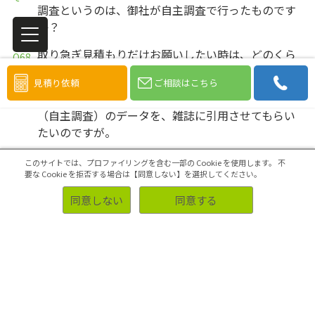
調査というのは、御社が自主調査で行ったものです
か？
取り急ぎ見積もりだけお願いしたい時は、どのくら
いで対応してくれますか？
見積り依頼
ご相談はこちら
アスマークのホームページに載っている公開調査
（自主調査）のデータを、雑誌に引用させてもらい
たいのですが。
モバイルでのアンケート実施は可能ですか？
このサイトでは、プロファイリングを含む一部の Cookie を使用します。
不
要な Cookie を拒否する場合は【同意しない】を選択してください。
設問数が多かったり細かいと､回答者が面倒くさいと
同意しない
同意する
感じたり､回答に影響が出たりして､アンケートの回
答率が下がるということはないですか？
ペットの飼い主が対象の調査事例はありますか？
乳幼児向け商品の調査がしたいのですが、赤ちゃん
のいる親御さんをモニターから集めることはできま
すか？