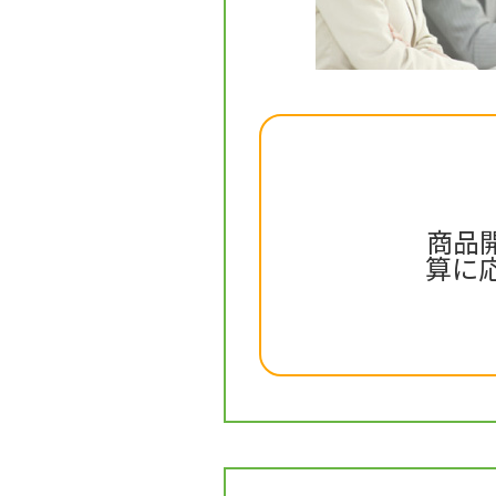
商品
算に