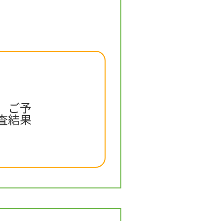
、ご予
査結果
。