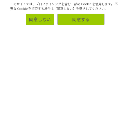
か？
このサイトでは、プロファイリングを含む一部の Cookie を使用します。
不
要な Cookie を拒否する場合は【同意しない】を選択してください。
アンケートの作成までにどれくらい時間がかかりま
同意しない
同意する
すか？
定量調査と定性調査の違いを教えてください。
リマインダーメールの配信について
アンケートデータの形式
モニターはどうやってアンケートに回答しているん
ですか？
「ツイッター社会進化論」の１万人調査について教
えてください。
「ツイッター社会進化論」に使われている１万人の
調査というのは、御社が自主調査で行ったものです
か？
取り急ぎ見積もりだけお願いしたい時は、どのくら